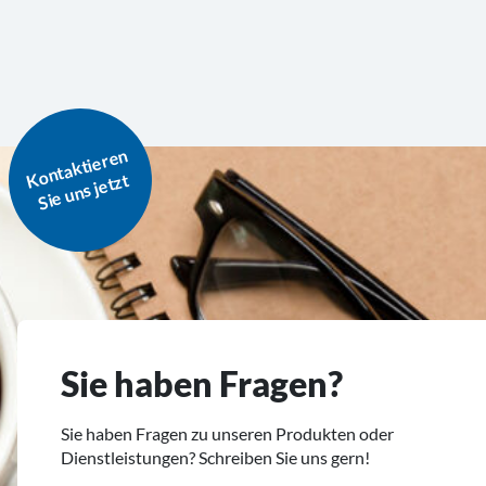
o
nt
a
kti
er
e
n
Si
e
u
ns j
et
K
zt
Sie haben Fragen?
Sie haben Fragen zu unseren Produkten oder
Dienstleistungen? Schreiben Sie uns gern!