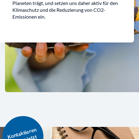
Planeten trägt, und setzen uns daher aktiv für den
Klimaschutz und die Reduzierung von CO2-
Emissionen ein.
o
nt
a
kti
er
e
n
Si
e
u
ns j
et