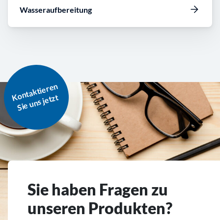
Wasseraufbereitung
o
nt
a
kti
er
e
n
Si
e
u
ns j
et
K
zt
Sie haben Fragen zu
unseren Produkten?