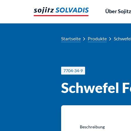
Zum
Inhalt
Über Sojit
springen
Startseite
Produkte
Schwefel
7704-34-9
Schwefel F
Beschreibung