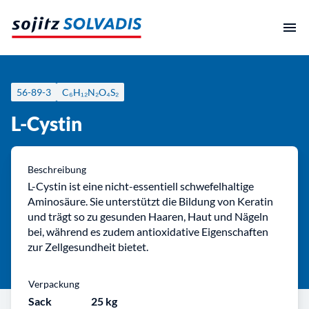
Zum
Inhalt
springen
56-89-3
C₆H₁₂N₂O₄S₂
L-Cystin
Beschreibung
L-Cystin ist eine nicht-essentiell schwefelhaltige
Aminosäure. Sie unterstützt die Bildung von Keratin
und trägt so zu gesunden Haaren, Haut und Nägeln
bei, während es zudem antioxidative Eigenschaften
zur Zellgesundheit bietet.
Verpackung
Sack
25 kg