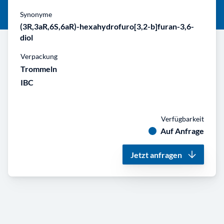
Synonyme
(3R,3aR,6S,6aR)-hexahydrofuro[3,2-b]furan-3,6-
diol
Verpackung
Trommeln
IBC
Verfügbarkeit
Auf Anfrage
Jetzt anfragen