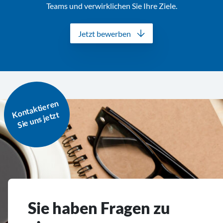
Teams und verwirklichen Sie Ihre Ziele.
Jetzt bewerben
o
nt
a
kti
er
e
n
Si
e
u
ns j
et
K
zt
Sie haben Fragen zu